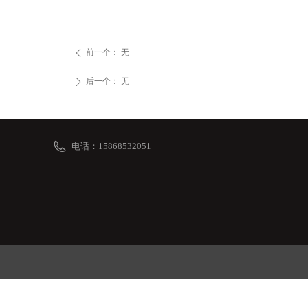
前一个：
无
ꄴ
后一个：
无
ꄲ
电话：
15868532051